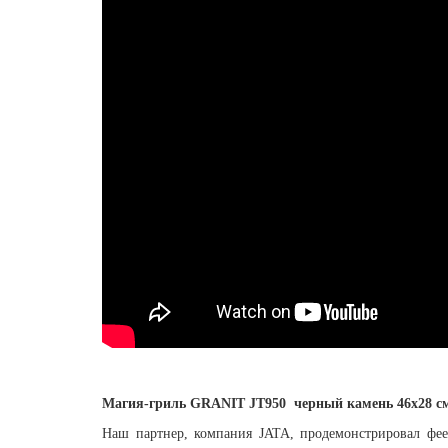
Магия-гриль GRANIT JT950 черный камень 46х28 с
Наш партнер, компания JATA, продемонстрировал фе