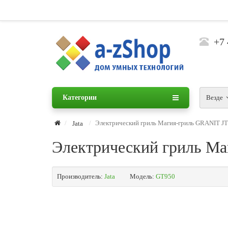
+7 
Категории
Везде
Электрический гриль Магия-гриль GRANIT JT
Jata
Электрический гриль Ма
Производитель:
Jata
Модель:
GT950