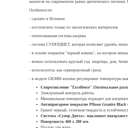
аналогов на современном рынке диетического питания. 
Особенности:
- сделано в Испании
- изготовлено только из экологических материалов
- патентованная система нагрева
- система СУПЕРДИЕТ, которая позволяет удалять лишн
- в основе покрытия "черный камень", на котором мень
- можно использовать круглый год: квартира, дом, балко
- используется, как сервировочный гриль
- в моделе GR3000 кнопки регулировки температуры в
Сопротивление "Excellence".Оптимальное распр
Электронный контроль работы.
Минимальная температура подходит для нагреват
Антипригарное покрытие Pfluon Granite Black
Гранит черный, отличная твердость и устойчивос
Система «Супер Диета»: наклоняет поверхность
Поверхность 460 х 280 мм.
Поддон для жира.