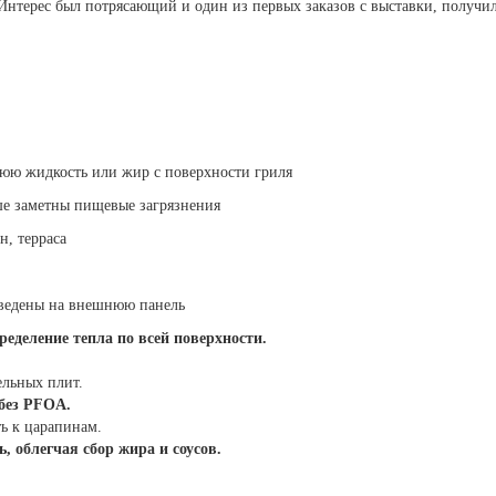
Интерес был потрясающий и один из первых заказов с выставки, получи
юю жидкость или жир с поверхности гриля
ше заметны пищевые загрязнения
н, терраса
ыведены на внешнюю панель
еделение тепла по всей поверхности.
ельных плит.
 без PFOA.
ть к царапинам.
, облегчая сбор жира и соусов.